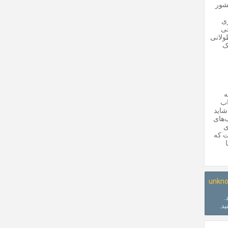
کشور
ری
خی
ولانی
ک
ه
اب
شاید
‌های
ی
ت که
unkno
.
ید.