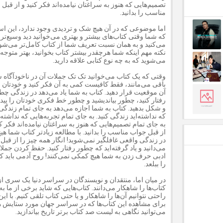
تصمیم‌هایی که هنوز به سراغتان نیامده‌اند فکر کنید و از قبل
مناسب را بدانید.
اما موضوعی که در آن هیچ شک و تردیدی وجود ندارد، این ا
که شما وقتی کتاب‌های بیشتر و بهتری می‌خوانید دید وسیع‌تری
می‌کنید و به همان نسبت تعریف شما از کتاب کامل‌تر می‌شود
نکته مهم اینکه شما هرچقدر بیشتر کتاب بخوانید، بهتر متوجه
می‌شوید که به چه نوع کتابی علاقه دارید.
وقتی که یک کتاب می‌خوانید تک تک جملات آن در ناخودآگاه 
باقی می‌مانند، فقط کافیست کمی به آن فکر کنید و خودتان ر
آن موقعیت قرار دهید. کتاب به شما یاد می‌دهد در زندگی چط
رفتار کنید، چطور بیاندیشید و چطور خط فکری خودتان را پیدا 
و شکل بدهید. کتاب به شما اجازه می‌دهد به جای تمام زندگی
که نداشته‌اید زندگی کنید. به جای تمام تجربه‌هایی که نداشته‌ا
به جای تمام تصمیم‌هایی که هنوز به سراغتان نیامده‌اند فکر کن
از قبل جواب مناسب را بدانید. با مطالعه زیادتر کتاب‌ شما ه
در زندگی واقعی غافلگیر نمی‌شوید! انگار همه چیز را از قبل
می‌دانید و یاد گرفته‌اید که چطور رفتار کنید. حفظ کردن جملا
ادبی حرف زدن به شما هیچ کمکی نمی‌کنند! روح آدمی باید کت
را ببلعد.
در میان اما، منتقدان و نویسندگان در سراسر دنیا یک سری از
کتاب‌ها را شاهکار می‌دانند. کتاب‌هایی که شاید برخی از ما به
راحتی نتوانیم آن‌ها را شاهکار و یا حتی کتاب تلقی کنیم. با ای
برای مشاهده این کتاب‌ها که در سراسر جهان مورد ستایش 
می‌توانید نگاهی به لیست صد کتاب برتر تاریخ بیاندازید.