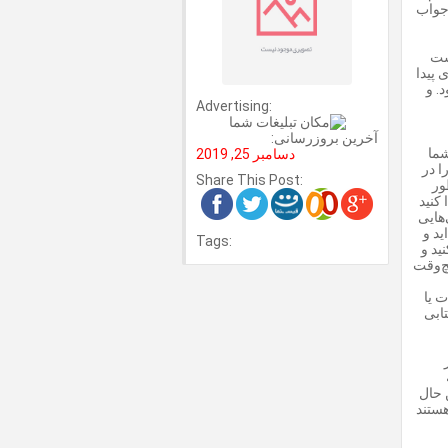
 جواب
ست
 پیدا
. و
Advertising:
آخرین بروزرسانی:
شما
دسامبر 25, 2019
ا در
Share This Post:
ور
کنید
‌هایی
ید و
Tags:
ید و
یچ‌وقت
ت یا
ابی
ن حال
هستند