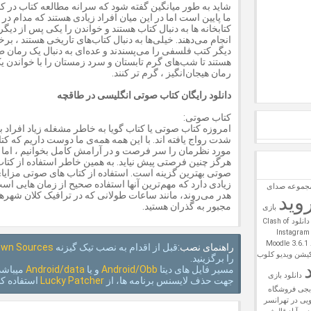
شاید به طور میانگین گفته شود که سرانه مطالعه کتاب در 
ما پایین است اما در این میان افراد زیادی هستند که مدام در
کتابخانه ها به دنبال کتاب هستند و خواندن را یکی پس از دیگ
انجام می‌دهند. خیلی‌ها به دنبال کتاب‌های تاریخی هستند ، بر
دیگر کتب فلسفی را می‌پسندند و عده‌ای به دنبال یک رمان ط
هستند تا شب‌های گرم تابستان و سرد زمستان را با خواندن ی
رمان هیجان‌انگیز ، گرم تر کنند.
دانلود رایگان کتاب صوتی انگلیسی در طاقچه
کتاب صوتی:
امروزه کتاب صوتی یا کتاب گویا به خاطر مشغله زیاد افراد ب
شدت رواج یافته اند. با این همه همه‌ی ما دوست داریم که کت
مورد نظرمان را سر فرصت و در آرامش کامل بخوانیم ، اما 
هرگز چنین فرصتی پیش نیاید. به همین خاطر استفاده از کتاب
صوتی بهترین گزینه است. استفاده از کتاب های صوتی مزایا
زیادی دارد که مهم‌ترین آنها استفاده صحیح از زمان هایی اس
مجموعه صدای
هدر می‌روند، مانند ساعات طولانی که در ترافیک کلان شهرها
وید
مجبور به گذران هستید.
بازی
دانلود Clash of
Mo
راهنمای نصب:
قبل از اقدام به نصب تیک گیزنه
wn Sources
VidioCloob – اپلیکیشن ویدیو کلوب
را برگزینید.
مسیر فایل های دیتا
Android/Obb
و یا
Android/data
میباشد
دانلود بازی
جهت حذف لایسنس برنامه ها، از
Lucky Patcher
استفاده کن
ابجی
فروشگاه
یی در تهرانسر