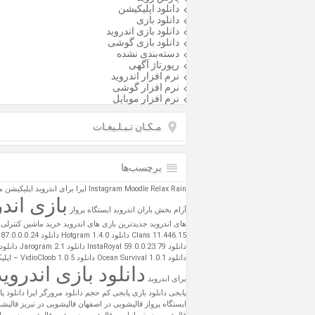
دانلود اپلیکیشن
دانلود بازی
دانلود بازی اندروید
دانلود بازی گوشی
دسته‌بندی نشده
رپورتاژ آگهی
نرم افزار اندروید
نرم افزار گوشی
نرم افزار موبایل
مـکـان تـبـلـیغـات
برچسب‌ها
Relax Rain
Moodle
Instagram
اپرا برای اندروید
اپلیکیشن 
بازی اندر
آرام بخش باران اندروید
ایستگاه پرواز
های اندروید
جدیدترین بازی های اندروید
خرید ماشین کنترلی
Clans 11.446.15
دانلود Hotgram 1.4.0
دانلود Instagram 87.0.0.0.24
دانلود InstaRoyal 59.0.0.23.79
دانلود Jarogram 2.1
دانلود odle 3.6.1
دانلود Ocean Survival 1.0.1
دانلود  1.0.5
دانلود بازی اندروید
برای اندروید
پابجی
دانلود بازی پابجی کم حجم
دانلود مرورگر اپرا
دانلود پ
ایستگاه پرواز
قالیشویی در اصفهان
قالیشویی در تبریز
قالیشو