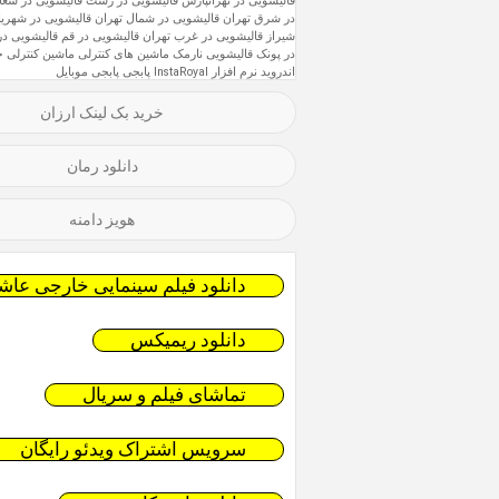
قالیشویی در تهرانپارس
قالیشویی در رشت
قالیشویی در سعاد
در شرق تهران
قالیشویی در شمال تهران
قالیشویی در شهریا
شیراز
قالیشویی در غرب تهران
قالیشویی در قم
قالیشویی د
در پونک
قالیشویی نارمک
ماشین های کنترلی
ماشین کنترلی ح
اندروید
نرم افزار InstaRoyal
پابجی
پابجی موبایل
خرید بک لینک ارزان
دانلود رمان
هویز دامنه
دانلود فیلم سینمایی خارجی عاشق
دانلود ریمیکس
تماشای فیلم و سریال
سرویس اشتراک ویدئو رایگان