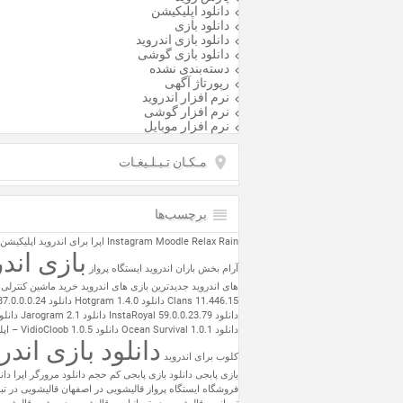
دانلود اپلیکیشن
دانلود بازی
دانلود بازی اندروید
دانلود بازی گوشی
دسته‌بندی نشده
رپورتاژ آگهی
نرم افزار اندروید
نرم افزار گوشی
نرم افزار موبایل
مـکـان تـبـلـیغـات
برچسب‌ها
Relax Rain
Moodle
Instagram
اپرا برای اندروید
اپلیکیشن
بازی اندر
آرام بخش باران اندروید
ایستگاه پرواز
های اندروید
جدیدترین بازی های اندروید
خرید ماشین کنترلی
Clans 11.446.15
دانلود Hotgram 1.4.0
دانلود Instagram 87.0.0.0.24
دانلود InstaRoyal 59.0.0.23.79
دانلود Jarogram 2.1
دانلود e 3.6.1
دانلود Ocean Survival 1.0.1
دانلود 1.0.5
دانلود بازی اندر
کلوب برای اندروید
بازی پابجی
دانلود بازی پابجی کم حجم
دانلود مرورگر اپرا
دان
فروشگاه ایستگاه پرواز
قالیشویی در اصفهان
قالیشویی در تب