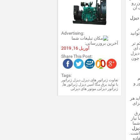
ن رو
 آن
دیزل
ر
وانید
Advertising:
م تر
آخرین بروزرسانی:
 ای
آوریل 16, 2019
دیزل
Share This Post:
 چون
Tags:
م
تفاوت ژنراتور های دیزل
,
دیزل ژنراتور
ر و
با تولید برق مگا آمپر
,
دیزل ژنراتور ها
,
ژنراتور دیزلی
,
موتور های دیزلی
ید هر
زای
رق
نیاز
 شما
یزل
داشت.
فاده