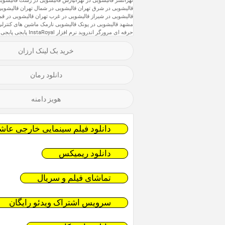
تهرانسر
قالیشویی در تهرانپارس
قالیشویی در رشت
قالیشویی
قالیشویی در شرق تهران
قالیشویی در شمال تهران
قالیشویی
قالیشویی در شیراز
قالیشویی در غرب تهران
قالیشویی در قم
مشهد
قالیشویی در پونک
قالیشویی نارمک
ماشین های کنترلی
حرفه ای
مرورگر اندروید
نرم افزار InstaRoyal
پابجی
پابجی 
خرید بک لینک ارزان
دانلود رمان
هویز دامنه
دانلود فیلم سینمایی خارجی عاشق
دانلود ریمیکس
تماشای فیلم و سریال
سرویس اشتراک ویدئو رایگان