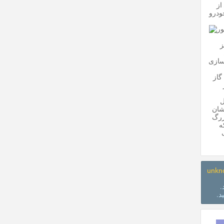
از
ودرو
ز
 سازی
گاز
ل
شان
بزرگ
 که
ک
unkn
.
د.