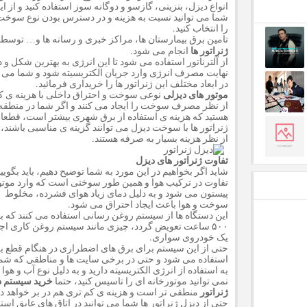
انواع دیزل، بنزینی، گازسو و دوگانه سوز استفاده کنید و از ای
شما می توانید نسبت به هزینه و در دسترس بودن نوع سوخت
را انتخاب کنید.
تامین برق بیمارستان ها، مراکز خبری و رسانه ها و… توسط
ژنراتور
ها
انجام می شود.
از آلترناتور استفاده می شود تا این انرژی به بهترین شکل و د
نهایت مصرف انرژی وارد جریان الکتریسیته شود و شما می ت
در ابعاد مختلف این ژنراتور ها را خریداری فرمائید.
موتور های دیزلی
نوعی سوخت و احتراق داخلی با هزینه ی ک
از نظر مصرف سوخت را ایجاد می کنند و اگر شما در منطقه
هستید که هزینه ی استفاده از برق شهری بیشتر است، قطعا 
ژنراتور ها با سوخت دیزل می توانند گزینه ی مناسبی باشند،
از نظر هزینه بسیار به صرفه هستند.
تفاوت ژنراتور های دیزل
شاید اگر بخواهیم در این مورد به شما توضیح دهیم، باید بگویی
تفاوت در ترکیب هوا و همین طور سوختی است که وارد موتو
پیستون می شود و به دلیل دمای زیاد هوای فشرده، مخلوط
سوخت و هوا باعث ایجاد احتراق می شود.
این دستگاه ها از سیستم روغن رسانی استفاده می کنند که با
۵۰۰ ساعت تعویض گردد، چیزی مانند سیستم روغن کاری اج
یک خودروی سواری.
حتی از این سیستم برای برق های اضطراری در هنگام قطع ب
استفاده می شود و حتی در برخی سایت ها و مناطقی که شما 
به استفاده از انرژی الکتریسیته دارید و به دلیل نوع آب و هوا
نمی توانید موتورخانه ای را تاسیس کنید، حتما
خرید سیستم د
ژنراتور
منطقی تر است و هزینه ی کم تری هم در بر خواهد 
حتی از دیزل ژنراتور ها شما می توانید در اتاق های عایق است