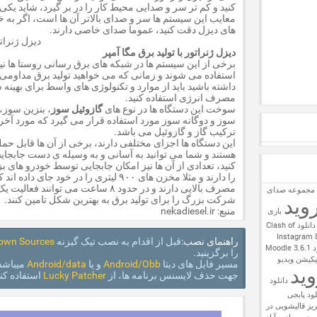
کنید و کم تر سر و صدایی محیط کار را در بر گیرد، شاید یکی 
معایب این سیستم ها سر و صدای بالاتر آن ها است، اگر به خ
های دیزل دقت کنید، عموما صدای خاصی دارند.
دیزل ژنراتور با تولید برق مگا آمپر
برخی از این سیستم ها در شبکه های برق رسانی روستا ها نی
استفاده می شوند و زمانی که می خواهید تولید برق مداومی
داشته باشید باید از موارد و تکنولوژی های واسط برای بهینه
مصرف انرژی استفاده کنید.
سوخت این دستگاه ها در نوع های
گازوئیل سوز
، بنزین سوز، 
سوز و دوگانه سوز مورد استفاده قرار می گیرد که مورد آخر
ترکیب گاز و گازوئیل می باشد.
این دستگاه ها اجزای مختلفی دارند، برخی از آن ها قابل حم
هستند و شما می توانید به آسانی و به وسیله ی دست جابجای
کنید، تعدادی از آن ها نیز امکان جابجایی توسط خودرو های 
را دارند و مثلا مخزن های ۹۰۰ لیتری را در خود جای داده اند
مصرف بالایی دارند و در حدود ۸ ساعت می توانند فعالیت ی
 مجموعه صدای
شرکت بزرگ را برای تولید برق به بهترین شکل تامین کنند.
وید
منبع: nekadiesel.ir
بازی
دانلود Clash of
راهنمای نصب:
قبل از اقدام به نصب تیک گیزنه
own Sources
Moodl
را برگزینید.
VidioCloob  – اپلیکیشن ویدیو
مسیر فایل های دیتا
Android/Obb
و یا
Android/data
میباشد
وید
جهت حذف لایسنس برنامه ها، از
Lucky Patcher
استفاده کنی
دانلود
لود پابجی
ریز
قالیشویی در