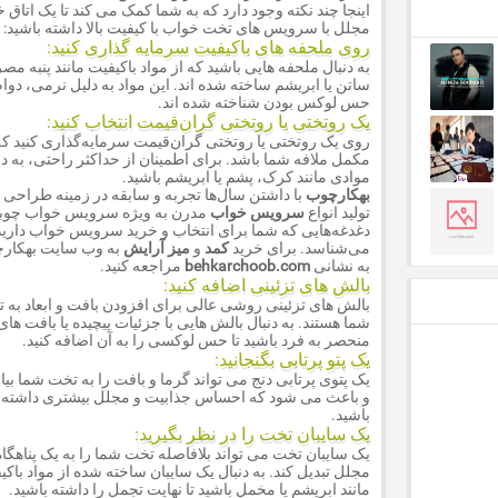
اینجا چند نکته وجود دارد که به شما کمک می کند تا یک اتاق 
مجلل با سرویس های تخت خواب با کیفیت بالا داشته باشید:
روی ملحفه های باکیفیت سرمایه گذاری کنید:
به دنبال ملحفه هایی باشید که از مواد باکیفیت مانند پنبه مص
ساتن یا ابریشم ساخته شده اند. این مواد به دلیل نرمی، دوام
حس لوکس بودن شناخته شده اند.
یک روتختی یا روتختی گران‌قیمت انتخاب کنید:
روی یک روتختی یا روتختی گران‌قیمت سرمایه‌گذاری کنید ک
مکمل ملافه شما باشد. برای اطمینان از حداکثر راحتی، به دن
موادی مانند کرک، پشم یا ابریشم باشید.
بهکارچوب
با داشتن سال‌ها تجربه و سابقه در زمینه طراحی 
تولید انواع
سرویس خواب
مدرن به ویژه سرویس خواب چوب
دغدغه‌هایی که شما برای انتخاب و خرید سرویس خواب دارید
می‌شناسد. برای خرید
کمد
و
میز آرایش
به وب سایت بهکار
به نشانی
behkarchoob.com
مراجعه کنید.
بالش های تزئینی اضافه کنید:
بالش های تزئینی روشی عالی برای افزودن بافت و ابعاد به 
شما هستند. به دنبال بالش هایی با جزئیات پیچیده یا بافت های
منحصر به فرد باشید تا حس لوکسی را به آن اضافه کنید.
یک پتو پرتابی بگنجانید:
یک پتوی پرتابی دنج می تواند گرما و بافت را به تخت شما بیا
و باعث می شود که احساس جذابیت و مجلل بیشتری داشته
باشید.
یک سایبان تخت را در نظر بگیرید:
یک سایبان تخت می تواند بلافاصله تخت شما را به یک پناهگاه
مجلل تبدیل کند. به دنبال یک سایبان ساخته شده از مواد باکی
مانند ابریشم یا مخمل باشید تا نهایت تجمل را داشته باشید.