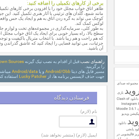
برخی از کارهای تکمیلی را اضافه کنید:
ظاهر اتاق خواب مجلل خود را با افزودن برخی کارهای تکمی
مانند شمع، گلدان های تزئینی یا آثار هنری تکمیل کنید. این ج
کوچک می تواند به گره زدن اتاق به هم و ایجاد یک حس واقعاً
لوکس کمک کند.
به طور کلی، سرمایه‌گذاری در مجموعه‌های تخت و لوازم جا
سطح بالا، راه بسیار خوبی برای ایجاد یک اتاق خواب مجلل 
که هم راحت و هم زیبا باشد. با انتخاب متریال باکیفیت و توجه
جزئیات، می توانید فضایی را ایجاد کنید که عاشق گذراندن و
آن باشید.
راهنمای نصب:
قبل از اقدام به نصب تیک گیزنه
own Sources
را برگزینید.
مسیر فایل های دیتا
Android/Obb
و یا
Android/data
میباشد
جهت حذف لایسنس برنامه ها، از
Lucky Patcher
استفاده کنی
 مجموعه صدای
وید
بازی
فرستادن دیدگاه
دانلود Clash of
Moodl
نام
(لازم)
VidioCloob  – اپلیکیشن ویدیو
وید
دانلود
لود پابجی
ریز
قالیشویی در
ایمیل
(لازم) (منتشر نخواهد شد)