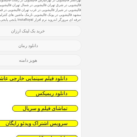
تهرانسر
قالیشویی در تهرانپارس
قالیشویی در رشت
قالیشویی
قالیشویی در شرق تهران
قالیشویی در شمال تهران
قالیشویی
قالیشویی در شیراز
قالیشویی در غرب تهران
قالیشویی در قم
مشهد
قالیشویی در پونک
قالیشویی نارمک
ماشین های کنترلی
حرفه ای
مرورگر اندروید
نرم افزار InstaRoyal
پابجی
پابجی 
خرید بک لینک ارزان
دانلود رمان
هویز دامنه
دانلود فیلم سینمایی خارجی عاشق
دانلود ریمیکس
تماشای فیلم و سریال
سرویس اشتراک ویدئو رایگان