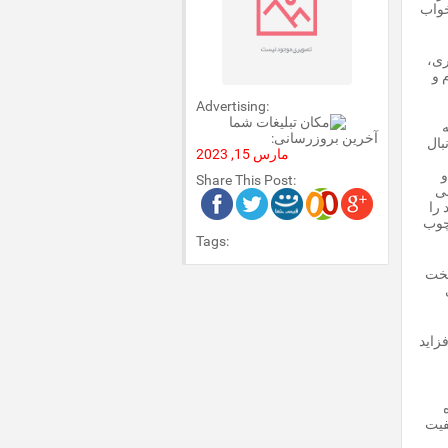
خواب
ری،
 و
Advertising:
ه
آخرین بروزرسانی:
بال
مارس 15, 2023
و
Share This Post:
ی
 را
چوب
Tags:
تخت
فزاید
فیت