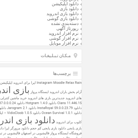
دانلود اپلیکیشن
دانلود بازی
دانلود بازی اندروید
دانلود بازی گوشی
دسته‌بندی نشده
رپورتاژ آگهی
نرم افزار اندروید
نرم افزار گوشی
نرم افزار موبایل
مـکـان تـبـلـیغـات
برچسب‌ها
Relax Rain
Moodle
Instagram
اپرا برای اندروید
اپلیکیشن
بازی اندر
آرام بخش باران اندروید
ایستگاه پرواز
های اندروید
جدیدترین بازی های اندروید
خرید ماشین کنترلی
Clans 11.446.15
دانلود Hotgram 1.4.0
دانلود Instagram 87.0.0.0.24
دانلود InstaRoyal 59.0.0.23.79
دانلود Jarogram 2.1
دانلود e 3.6.1
دانلود Ocean Survival 1.0.1
دانلود 1.0.5
دانلود بازی اندر
کلوب برای اندروید
بازی پابجی
دانلود بازی پابجی کم حجم
دانلود مرورگر اپرا
دان
فروشگاه ایستگاه پرواز
قالیشویی در اصفهان
قالیشویی در تب