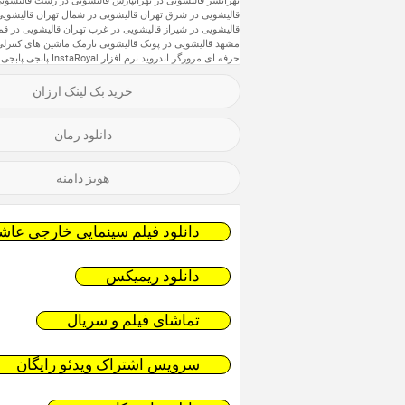
تهرانسر
قالیشویی در تهرانپارس
قالیشویی در رشت
قالیشویی
قالیشویی در شرق تهران
قالیشویی در شمال تهران
قالیشویی
قالیشویی در شیراز
قالیشویی در غرب تهران
قالیشویی در قم
مشهد
قالیشویی در پونک
قالیشویی نارمک
ماشین های کنترلی
حرفه ای
مرورگر اندروید
نرم افزار InstaRoyal
پابجی
پابجی 
خرید بک لینک ارزان
دانلود رمان
هویز دامنه
دانلود فیلم سینمایی خارجی عاشق
دانلود ریمیکس
تماشای فیلم و سریال
سرویس اشتراک ویدئو رایگان