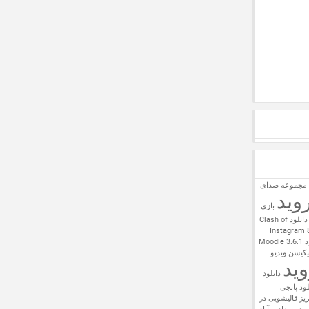
 مجموعه صدای
وید
بازی
دانلود Clash of
Moodl
VidioCloob  – اپلیکیشن ویدیو
وید
دانلود
لود پابجی
ریز
قالیشویی در