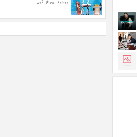
موضوع:
رپورتاژ آگهی