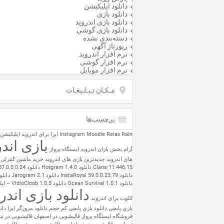
دانلود اپلیکیشن
دانلود بازی
دانلود بازی اندروید
دانلود بازی گوشی
دسته‌بندی نشده
رپورتاژ آگهی
نرم افزار اندروید
نرم افزار گوشی
نرم افزار موبایل
مـکـان تـبـلـیغـات
برچسب‌ها
Relax Rain
Moodle
Instagram
اپرا برای اندروید
اپلیکیشن
بازی اندر
آرام بخش باران اندروید
ایستگاه پرواز
های اندروید
جدیدترین بازی های اندروید
خرید ماشین کنترلی
Clans 11.446.15
دانلود Hotgram 1.4.0
دانلود Instagram 87.0.0.0.24
دانلود InstaRoyal 59.0.0.23.79
دانلود Jarogram 2.1
دانلود e 3.6.1
دانلود Ocean Survival 1.0.1
دانلود 1.0.5
دانلود بازی اندر
کلوب برای اندروید
بازی پابجی
دانلود بازی پابجی کم حجم
دانلود مرورگر اپرا
دان
فروشگاه ایستگاه پرواز
قالیشویی در اصفهان
قالیشویی در تب