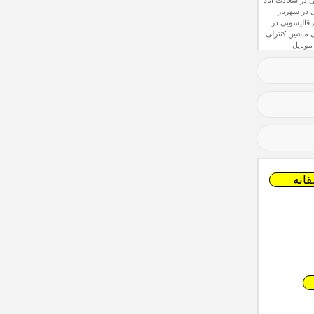
 در سعادت آباد
 در شهریار
قالیشویی در
ماشین کنترلی
موبایل
انه